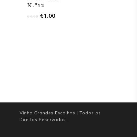
N.º12
Contacto
€
1.00
€
4.00
Vinho Grandes Escolhas | Todos os
Direitos Reservados.