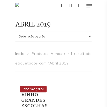
ABRIL 2019
Pressione Enter para pesquisar ou ESC
para fechar
Início
Produtos
A mostrar 1 resultado
etiquetados com “Abril 2019”
Início
Editorial
REVISTA
Promoção!
Academia
VINHO
GRANDES
Eventos
ESCOLHAS