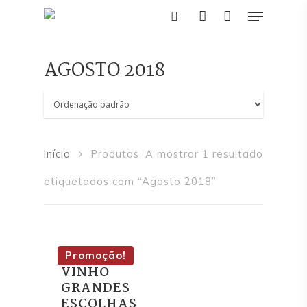
AGOSTO 2018
Pressione Enter para pesquisar ou ESC
para fechar
Início
Produtos
A mostrar 1 resultado
etiquetados com “Agosto 2018”
Início
Editorial
REVISTA
Promoção!
Academia
VINHO
GRANDES
Eventos
ESCOLHAS