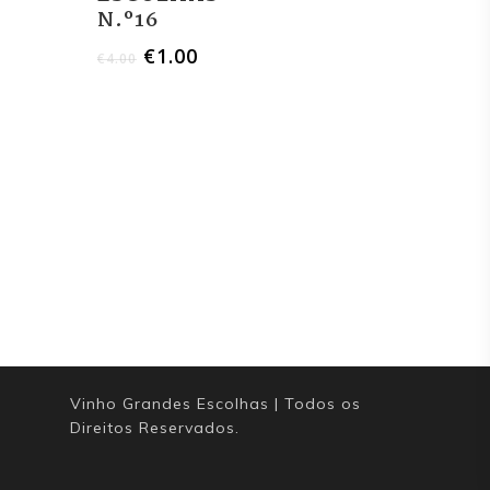
N.º16
Contacto
€
1.00
€
4.00
Vinho Grandes Escolhas | Todos os
Direitos Reservados.