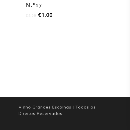
N.º17
Contacto
€
1.00
€
4.00
Vinho Grandes Escolhas | Todos os
Direitos Reservados.