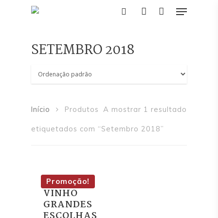
SETEMBRO 2018
Pressione Enter para pesquisar ou ESC
para fechar
Início
Produtos
A mostrar 1 resultado
etiquetados com “Setembro 2018”
Início
Editorial
REVISTA
Promoção!
Academia
VINHO
GRANDES
Eventos
ESCOLHAS