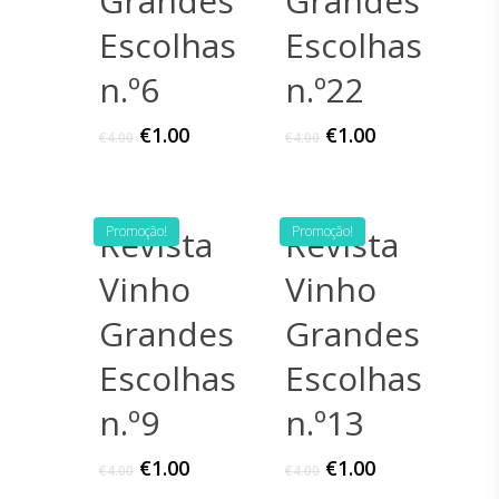
Grandes
Grandes
Escolhas
Escolhas
n.º6
n.º22
€
1.00
€
1.00
€
4.00
€
4.00
Revista
Promoção!
Revista
Promoção!
Vinho
Vinho
Grandes
Grandes
Escolhas
Escolhas
n.º9
n.º13
€
1.00
€
1.00
€
4.00
€
4.00