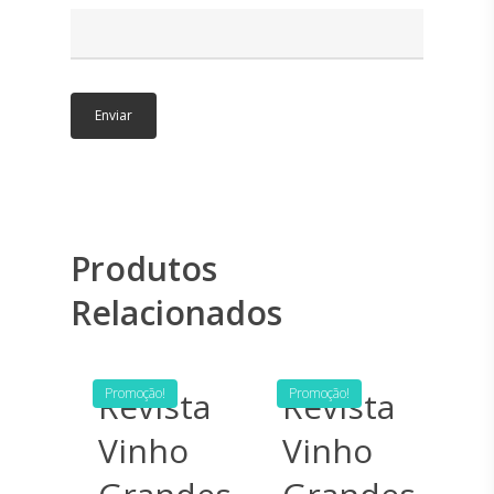
Início
Editorial
Academia
Eventos
Contacto
Produtos
Relacionados
Revista
Promoção!
Revista
Promoção!
Vinho
Vinho