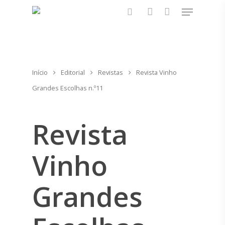
Pressione Enter para pesquisar ou ESC para
fechar
Início
Editorial
Revistas
Revista Vinho
Grandes Escolhas n.º11
Revista
Vinho
Grandes